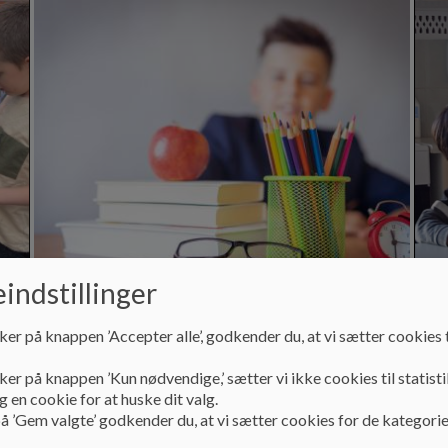
indstillinger
Artikler og viden
Sk
ker på knappen ’Accepter alle’, godkender du, at vi sætter cookies t
Hvad er autisme og hvilke pædagogiske metoder
Anti
anvender vi?
ker på knappen ’Kun nødvendige,’ sætter vi ikke cookies til statisti
 en cookie for at huske dit valg.
å ’Gem valgte’ godkender du, at vi sætter cookies for de kategorie
Læs mere
Læs