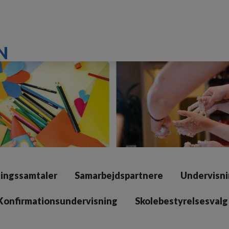
N
lingssamtaler
Samarbejdspartnere
Undervisn
Konfirmationsundervisning
Skolebestyrelsesvalg