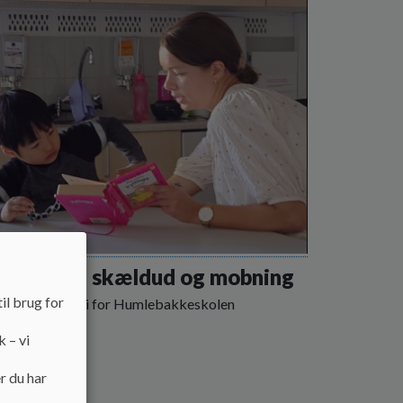
olen uden skældud og mobning
il brug for
mobbestrategi for Humlebakkeskolen
k – vi
r du har
 mere