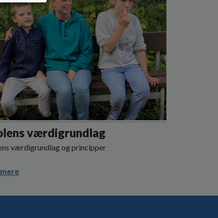
olens værdigrundlag
ens værdigrundlag og principper
 mere