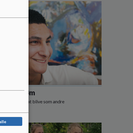
ssans drøm
ans drøm var at blive som andre
 mere
alle