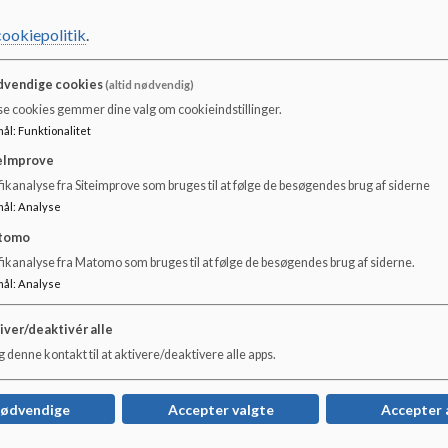
cookiepolitik
.
vendige cookies
(altid nødvendig)
se cookies gemmer dine valg om cookieindstillinger.
mål
:
Funktionalitet
eImprove
ikanalyse fra Siteimprove som bruges til at følge de besøgendes brug af siderne
mål
:
Analyse
tomo
fikanalyse fra Matomo som bruges til at følge de besøgendes brug af siderne.
mål
:
Analyse
Skolebladet AUTRYK
Ha
iver/deaktivér alle
Skolebladet
Hass
 denne kontakt til at aktivere/deaktivere alle apps.
Læs mere
Læs
nødvendige
Accepter valgte
Accepter 