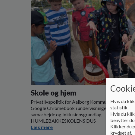
Cookie
Skole og hjem
Hvis du klik
Privatlivspolitik for Aalborg Kommunes brug af
statistik.
Google Chromebook i undervisningen Skole/hjem
Hvis du klik
samarbejde og Inklusionsgrundlag
benytter dog
HUMLEBAKKESKOLENS DUS
Klikker du p
Læs mere
krydset af.