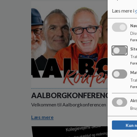
Læs mere i
Nød
Dis
For
Sit
Traf
For
Ma
Tra
For
AALBORGKONFERENCEN
Akt
Velkommen til Aalborgkonferencen
Brug
Læs mere
Kun 